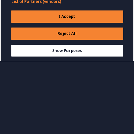
List of Partners (vendors)
I Accept
Reject All
$9.99
-65%
AJOUTER AU PANIER
$3.50
Show Purposes
Parcourir par catégorie