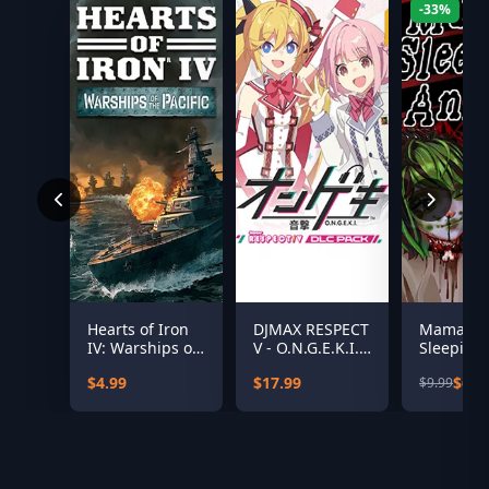
-33%
Hearts of Iron
DJMAX RESPECT
Mama's
IV: Warships of
V - O.N.G.E.K.I.
Sleeping
the Pacific
PACK
Angels
$4.99
$17.99
$6.6
$9.99