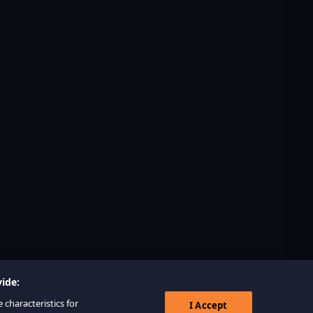
ide:
 characteristics for
I Accept