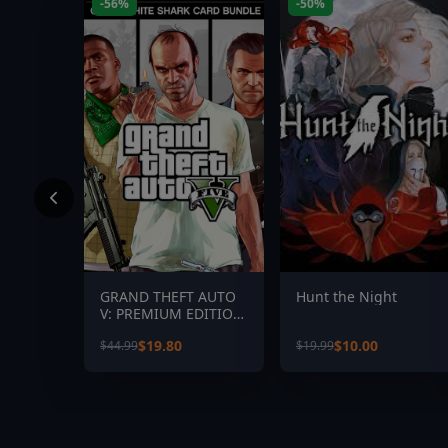
-56%
-50%
GRAND THEFT AUTO
Hunt the Night
V: PREMIUM EDITION
& Great White Shark
$19.80
$10.00
$44.99
$19.99
Card Bundle