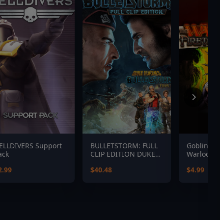
ELLDIVERS Support
BULLETSTORM: FULL
Goblin Sc
ack
CLIP EDITION DUKE
Warlock of
NUKEM BUNDLE
Mountain
2.99
$40.48
$4.99