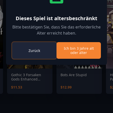
Dieses Spiel ist altersbeschränkt
Bitte bestätigen Sie, dass Sie das erforderliche
Alter erreicht haben.
Ich bin 3 Jahre alt
Zurück
oder älter
Gothic 3 Forsaken
Bots Are Stupid
H
Gods Enhanced
P
Edition
$11.53
$12.99
$