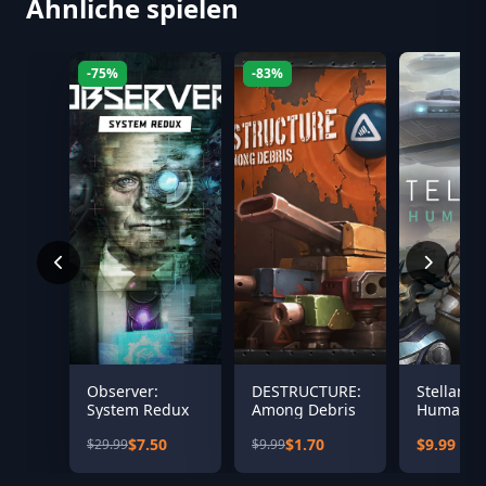
Ähnliche spielen
-75%
-83%
Observer:
DESTRUCTURE:
Stellaris:
System Redux
Among Debris
Humanoi
Species P
$7.50
$1.70
$9.99
$29.99
$9.99